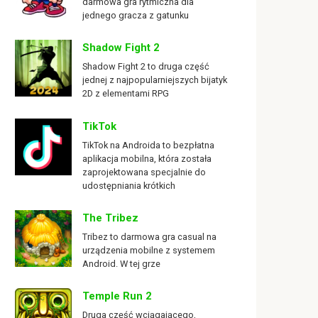
darmowa gra rytmiczna dla
jednego gracza z gatunku
Shadow Fight 2
Shadow Fight 2 to druga część
jednej z najpopularniejszych bijatyk
2D z elementami RPG
TikTok
TikTok na Androida to bezpłatna
aplikacja mobilna, która została
zaprojektowana specjalnie do
udostępniania krótkich
The Tribez
Tribez to darmowa gra casual na
urządzenia mobilne z systemem
Android. W tej grze
Temple Run 2
Druga część wciągającego,