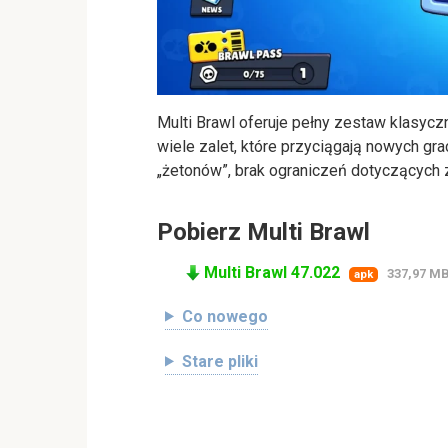
Multi Brawl oferuje pełny zestaw klasyc
wiele zalet, które przyciągają nowych g
„żetonów”, brak ograniczeń dotyczących z
Pobierz Multi Brawl
Multi Brawl 47.022
337,97 M
apk
Co nowego
Stare pliki