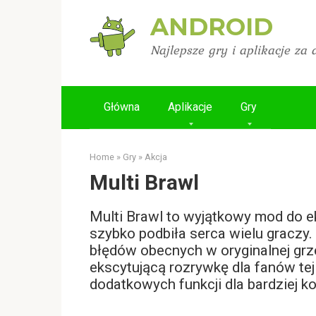
Skip
ANDROID
to
content
Najlepsze gry i aplikacje za
Główna
Aplikacje
Gry
Home
»
Gry
»
Akcja
Multi Brawl
Multi Brawl to wyjątkowy mod do e
szybko podbiła serca wielu graczy.
błędów obecnych w oryginalnej grz
ekscytującą rozrywkę dla fanów tej
dodatkowych funkcji dla bardziej k