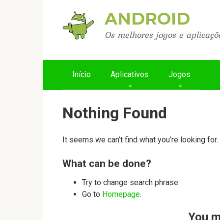
Skip
ANDROID
to
content
Os melhores jogos e aplicaçõ
Início
Aplicativos
Jogos
Nothing Found
It seems we can’t find what you’re looking for
What can be done?
Try to change search phrase
Go to
Homepage
.
You m